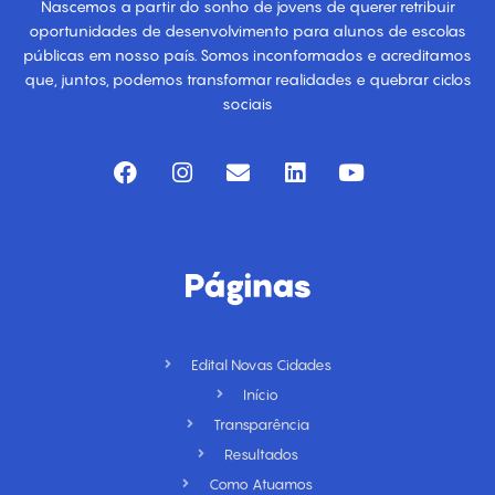
Nascemos a partir do sonho de jovens de querer retribuir
oportunidades de desenvolvimento para alunos de escolas
públicas em nosso país. Somos inconformados e acreditamos
que, juntos, podemos transformar realidades e quebrar ciclos
sociais
F
I
E
L
Y
a
n
n
i
o
c
s
v
n
u
e
t
e
k
t
b
a
l
e
u
o
g
o
d
b
Páginas
o
r
p
i
e
k
a
e
n
m
Edital Novas Cidades
Início
Transparência
Resultados
Como Atuamos