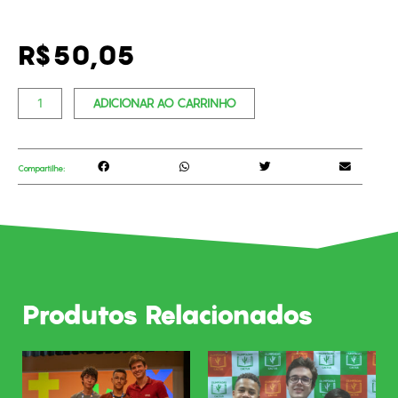
R$
50,05
Invista
ADICIONAR AO CARRINHO
no
futuro
de
Compartilhe:
um
aluno
quantidade
Produtos Relacionados