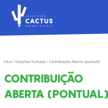
Ir
para
o
conteúdo
Q
UE
B
R
E O
C
I
C
L
O
Início
/
Doações Pontuais
/ Contribuição Aberta (pontual)
CONTRIBUIÇÃO
ABERTA (PONTUAL