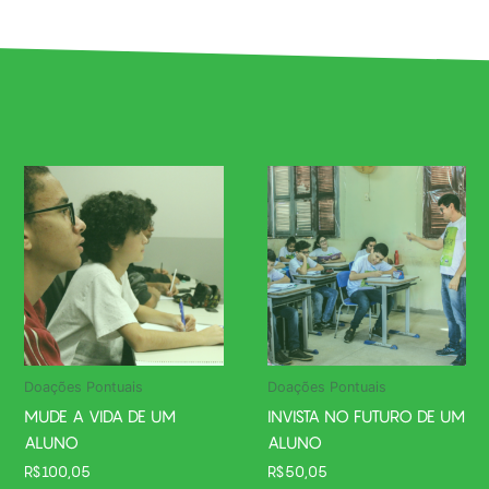
Doações Pontuais
Doações Pontuais
MUDE A VIDA DE UM
INVISTA NO FUTURO DE UM
ALUNO
ALUNO
R$
100,05
R$
50,05