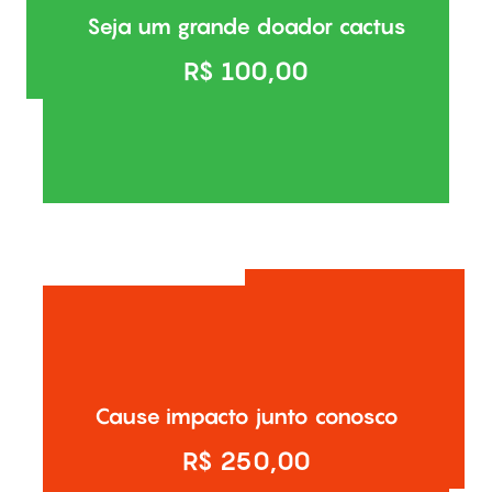
Com esse valor você mantém 20 alunos Cactus
Seja um grande doador cactus
por 1 mês!
R$ 100,00
Doar
Com esse valor você mantém 50 alunos Cactus
Cause impacto junto conosco
por 1 mês!
R$ 250,00
Doar