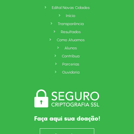
k
a
e
n
m
Edital Novas Cidades
Início
Transparência
Resultados
Como Atuamos
Alunos
Contribua
Parcerias
Ouvidoria
Faça aqui sua doação!