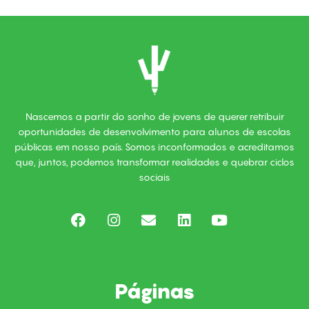
Nascemos a partir do sonho de jovens de querer retribuir
oportunidades de desenvolvimento para alunos de escolas
públicas em nosso país. Somos inconformados e acreditamos
que, juntos, podemos transformar realidades e quebrar ciclos
sociais
F
I
E
L
Y
a
n
n
i
o
c
s
v
n
u
e
t
e
k
t
b
a
l
e
u
o
g
o
d
b
Páginas
o
r
p
i
e