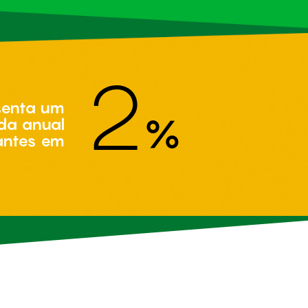
2
senta um
%
da anual
antes em