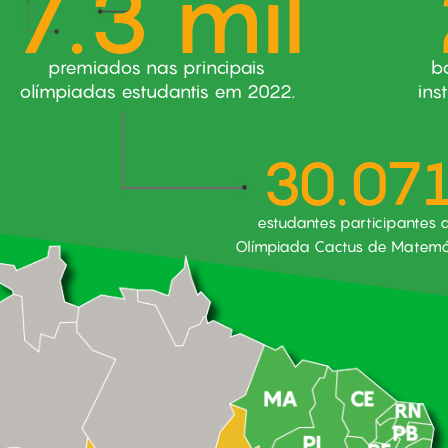
7.3 mil
premiados nas principais
b
olímpiadas estudantis em 2022.
ins
30.07
estudantes participantes 
Olímpiada Cactus de Matemá