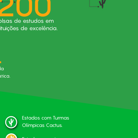
200
olsas de estudos em
tituições de excelência.
1
da
tica.
Estados com Turmas
Olímpicas Cactus.