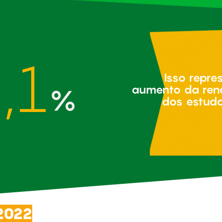
,1
Isso repre
aumento da ren
%
dos estud
2022