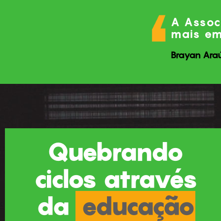
A Assoc
mais e
Brayan Ara
Quebrando
ciclos através
da
educação