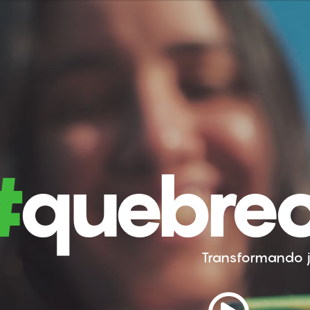
#
quebreo
Transformando j