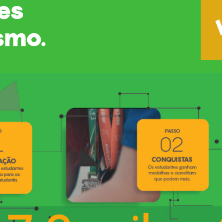
es
smo.