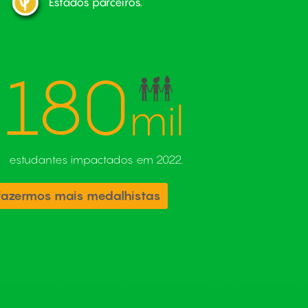
Estados parceiros.
180
mil
estudantes impactados em 2022.
fazermos mais medalhistas