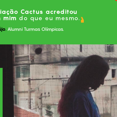
iação Cactus acreditou
m mim
do que eu mesmo.
újo
.
Alumni Turmas Olímpicas.