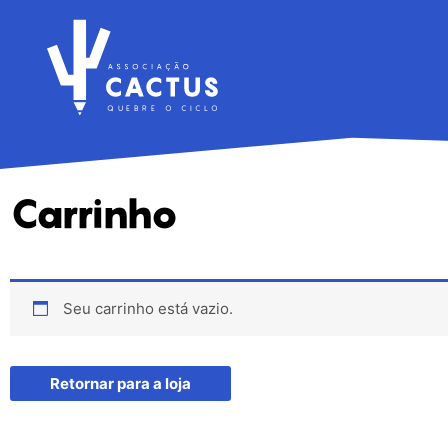
Ir
para
o
conteúdo
Q
UE
B
R
E O
C
I
C
L
O
Carrinho
Seu carrinho está vazio.
Retornar para a loja