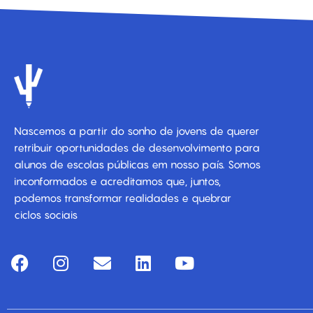
Nascemos a partir do sonho de jovens de querer
retribuir oportunidades de desenvolvimento para
alunos de escolas públicas em nosso país. Somos
inconformados e acreditamos que, juntos,
podemos transformar realidades e quebrar
ciclos sociais
F
I
E
L
Y
a
n
n
i
o
c
s
v
n
u
e
t
e
k
t